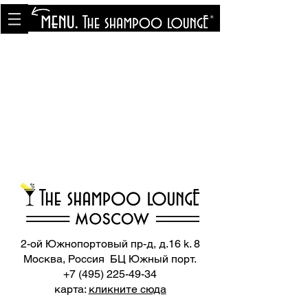
<meta name="p:domain_verify"
content="8cfe0bf166a35f014a18d7a345e30fa0"/>
2-ой Южнопортовый пр-д, д.16 k. 8
Москва, Россия БЦ Южный порт.
+7 (495) 225-49-34
карта:
кликните сюда