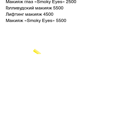
Макияж глаз «Smoky Eyes» 2500
Голливудский макияж 5500
Лифтинг макияж 4500
Макияж «Smoky Eyes» 5500
CHAT WITH US
SEMINYAK
SANUR
SAMARINDA
UBUD
ONLINE BOOKING
eMail
BARBER
WEDDINGS