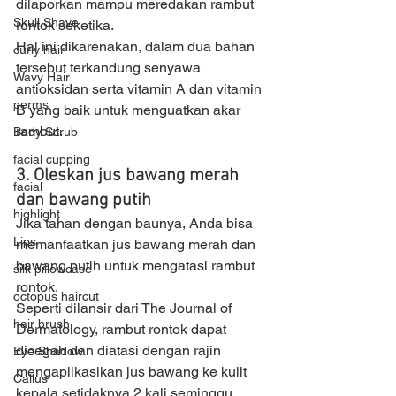
dilaporkan mampu meredakan rambut 
Skull Shave
rontok seketika.
Hal ini dikarenakan, dalam dua bahan 
curly hair
tersebut terkandung senyawa 
Wavy Hair
antioksidan serta vitamin A dan vitamin 
perms
B yang baik untuk menguatkan akar 
rambut.
Body Scrub
facial cupping
3. Oleskan jus bawang merah 
facial
dan bawang putih 
highlight
Jika tahan dengan baunya, Anda bisa 
Lips
memanfaatkan jus bawang merah dan 
bawang putih untuk mengatasi rambut 
silk pillowcase
rontok. 
octopus haircut
Seperti dilansir dari The Journal of 
hair brush
Dermatology, rambut rontok dapat 
dicegah dan diatasi dengan rajin 
Eye Shadow
mengaplikasikan jus bawang ke kulit 
Callus
kepala setidaknya 2 kali seminggu. 