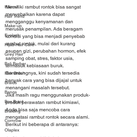
Memiliki rambut rontok bisa sangat 
Haircut
menyebalkan karena dapat 
Hair Trend
mengganggu kenyamanan dan 
Make-up
merusak penampilan. Ada beragam 
Eyelash
kondisi yang bisa menjadi penyebab 
rambut rontok, mulai dari kurang 
Hijab Hair Care
asupan gizi, perubahan hormon, efek 
Grey Hair
samping obat, stres, faktor usia, 
Bali Barber
termasuk kebiasaan buruk. 
Beruntungnya, kini sudah tersedia 
Hair Brush
banyak cara yang bisa dijajal untuk 
Braids
menangani masalah tersebut.
Bangs
Jika masih ragu menggunakan produk-
Box Braid
produk perawatan rambut kimiawi, 
Anda bisa saja mencoba cara 
Braiding
mengatasi rambut rontok secara alami. 
Cornrow
Berikut ini beberapa di antaranya: 
Olaplex