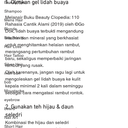
1. Oleskan gel lidah buaya
Beauty Tips
Shampoo
Melansir Buku Beauty Clopedia: 110 
Mens Hair
Rahasia Cantik Alami (2019) oleh ©Go 
Blonde
Dok, lidah buaya terbukti mengandung 
vitamin dan mineral yang berkhasiat 
Box Braids
untuk menghitamkan helaian rambut, 
Hair Loss
merangsang pertumbuhan rambut 
Hair Tattoo
baru, sekaligus memperbaiki jaringan 
Silver Hair
rambut yang rusak. 
Oleh karenanya, jangan ragu lagi untuk 
man bun
mengoleskan gel lidah buaya ke kulit 
bob
kepala minimal 2 kali dalam seminggu 
Moustache
sebagai cara mengatasi rambut rontok. 
eyebrow
2. Gunakan teh hijau & daun 
beard
seledri
Nail Art
Kombinasi the hijau dan seledri 
Short Hair