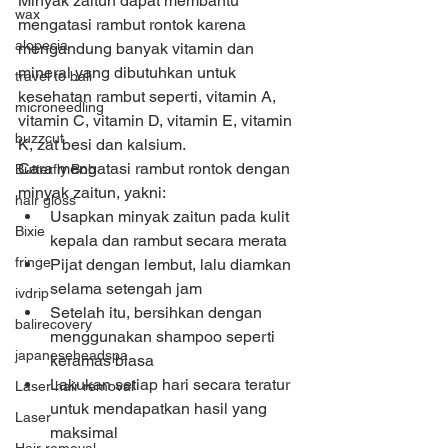
Minyak zaitun dapat membantu 
wax
mengatasi rambut rontok karena 
alopecia
mengandung banyak vitamin dan 
mineral yang dibutuhkan untuk 
travel to bali
kesehatan rambut seperti, vitamin A, 
microneedling
vitamin C, vitamin D, vitamin E, vitamin 
buzzcut
K, zat besi dan kalsium. 
Cara mengatasi rambut rontok dengan 
Butterfly Bob
minyak zaitun, yakni: 
hair gloss
Usapkan minyak zaitun pada kulit 
Bixie
kepala dan rambut secara merata 
fringe
Pijat dengan lembut, lalu diamkan 
selama setengah jam 
ivdrip
Setelah itu, bersihkan dengan 
balirecovery
menggunakan shampoo seperti 
japaneseheadspa
keramas biasa 
Lakukan setiap hari secara teratur 
Laser hair removal
untuk mendapatkan hasil yang 
Laser
maksimal