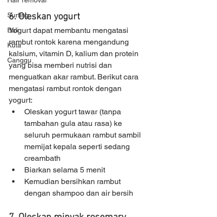
Hair removal
6. Oleskan yogurt
Surfing
Yogurt dapat membantu mengatasi 
Bali
rambut rontok karena mengandung 
Kuta
kalsium, vitamin D, kalium dan protein 
Canggu
yang bisa memberi nutrisi dan 
menguatkan akar rambut. Berikut cara 
mengatasi rambut rontok dengan 
yogurt: 
Oleskan yogurt tawar (tanpa 
tambahan gula atau rasa) ke 
seluruh permukaan rambut sambil 
memijat kepala seperti sedang 
creambath
Biarkan selama 5 menit
Kemudian bersihkan rambut 
dengan shampoo dan air bersih