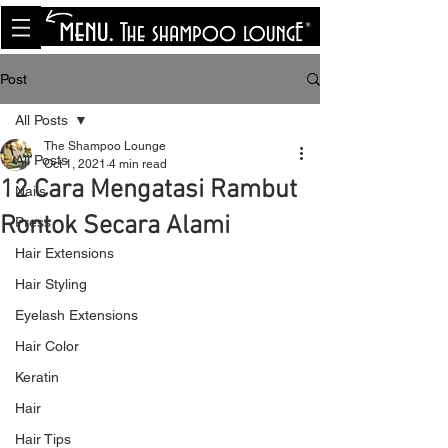
<meta name="p:domain_verify"
content="8cfe0bf166a35f014a18d7a345e30fa0"/>
Post
All Posts
The Shampoo Lounge
All Posts
Oct 1, 2021
4 min read
12 Cara Mengatasi Rambut
Nails
Rontok Secara Alami
Press
Hair Extensions
Hair Styling
Eyelash Extensions
Hair Color
Keratin
Hair
Hair Tips