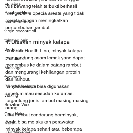
Epilators
Jus bawang telah terbukti berhasil 
Rainbow Hair
mengobati alopecia areata yang tidak 
merata dengan meningkatkan 
hair treatment
pertumbuhan rambut.
virgin coconut oil
thinning hair
4. Oleskan minyak kelapa
Wedding
Melansir Health Line, minyak kelapa 
mengandung asam lemak yang dapat 
Dreadlocks
menembus ke dalam batang rambut 
Massage
dan mengurangi kehilangan protein 
foot bath
dari rambut. 
Minyak kelapa bisa digunakan 
French Manicure
sebelum atau sesudah keramas, 
Waxing
tergantung jenis rambut masing-masing 
Brazilian Wax
orang. 
Grey Hair
Jika rambut cenderung berminyak, 
Anda bisa melakukan perawatan 
Nails
minyak kelapa sehari atau beberapa 
Hair Makeover