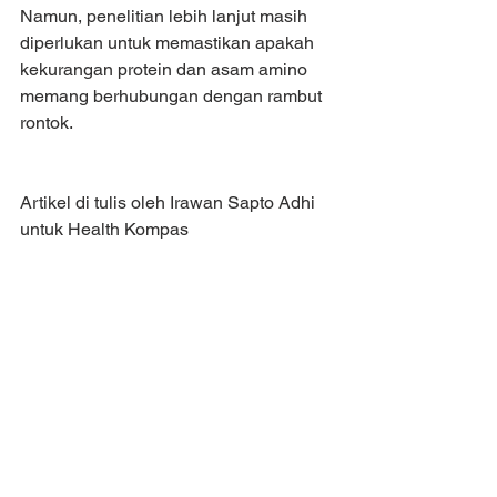
Namun, penelitian lebih lanjut masih 
diperlukan untuk memastikan apakah 
kekurangan protein dan asam amino 
memang berhubungan dengan rambut 
rontok.
Artikel di tulis oleh Irawan Sapto Adhi 
untuk Health Kompas
theshampoolounge
balibestsalon
balihair
Hair Tips