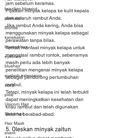
jam sebelum keramas. 
brazilian blowout
Pijatkan minyak kelapa ke kulit kepala 
dan seluruh rambut Anda. 
peekaboo
Jika rambut Anda kering, Anda bisa 
blonde
menggunakan minyak kelapa sebagai 
kanekalon
perawatan tanpa bilas. 
layered hair
Terkait manfaat minyak kelapa untuk 
mengatasi rambut rontok, sebenarnya 
eyebrow
masih perlu ada lebih banyak 
bluehair
penelitian mengenai minyak kelapa 
eyelash extensions
sebagai pendorong pertumbuhan 
rambut. 
scalp
Tetapi, minyak kelapa ini telah terbukti 
pixie
dapat meningkatkan kesehatan dan 
Unicorn Hair
kilau rambut dan telah digunakan 
selama berabad-abad.
Short hair
Hair Mask
5. Oleskan minyak zaitun
event