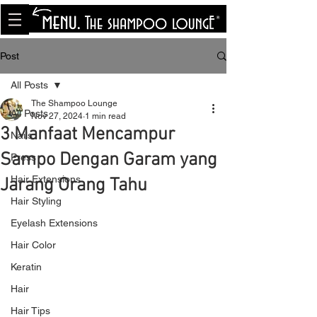
<meta name="p:domain_verify"
content="8cfe0bf166a35f014a18d7a345e30fa0"/>
Post
All Posts
The Shampoo Lounge
All Posts
Nov 27, 2024
1 min read
3 Manfaat Mencampur
Nails
Sampo Dengan Garam yang
Press
Hair Extensions
Jarang Orang Tahu
Hair Styling
Eyelash Extensions
Hair Color
Keratin
Hair
Hair Tips