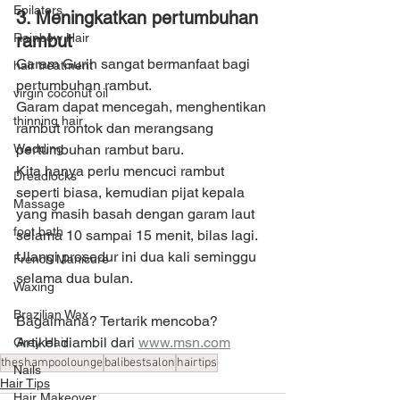
Epilators
3. Meningkatkan pertumbuhan 
Rainbow Hair
rambut
Garam Gurih sangat bermanfaat bagi 
hair treatment
pertumbuhan rambut.
virgin coconut oil
Garam dapat mencegah, menghentikan 
thinning hair
rambut rontok dan merangsang 
Wedding
pertumbuhan rambut baru.
Kita hanya perlu mencuci rambut 
Dreadlocks
seperti biasa, kemudian pijat kepala 
Massage
yang masih basah dengan garam laut 
foot bath
selama 10 sampai 15 menit, bilas lagi. 
Ulangi prosedur ini dua kali seminggu 
French Manicure
selama dua bulan.
Waxing
Brazilian Wax
Bagaimana? Tertarik mencoba?
Artikel diambil dari 
www.msn.com
Grey Hair
theshampoolounge
balibestsalon
hairtips
Nails
Hair Tips
Hair Makeover