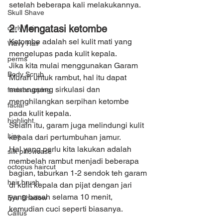
setelah beberapa kali melakukannya.
Skull Shave
2. Mengatasi ketombe
curly hair
Ketombe adalah sel kulit mati yang 
Wavy Hair
mengelupas pada kulit kepala.
perms
Jika kita mulai menggunakan Garam 
Body Scrub
Murah untuk rambut, hal itu dapat 
merangsang sirkulasi dan 
facial cupping
menghilangkan serpihan ketombe 
facial
pada kulit kepala.
highlight
Selain itu, garam juga melindungi kulit 
Lips
kepala dari pertumbuhan jamur.
Hal yang perlu kita lakukan adalah 
silk pillowcase
membelah rambut menjadi beberapa 
octopus haircut
bagian, taburkan 1-2 sendok teh garam 
hair brush
di kulit kepala dan pijat dengan jari 
yang basah selama 10 menit, 
Eye Shadow
kemudian cuci seperti biasanya.
Callus