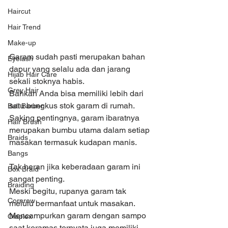
Haircut
Hair Trend
Make-up
Garam sudah pasti merupakan bahan 
Eyelash
dapur yang selalu ada dan jarang 
Hijab Hair Care
sekali stoknya habis.
Grey Hair
Bahkan Anda bisa memiliki lebih dari 
satu bungkus stok garam di rumah.
Bali Barber
Saking pentingnya, garam ibaratnya 
Hair Brush
merupakan bumbu utama dalam setiap 
Braids
masakan termasuk kudapan manis.
Bangs
Tak heran jika keberadaan garam ini 
Box Braid
sangat penting.
Braiding
Meski begitu, rupanya garam tak 
Cornrow
melulu bermanfaat untuk masakan.
Mencampurkan garam dengan sampo 
Olaplex
saat keramas ternyata juga memiliki 