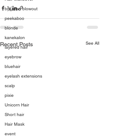
brazilian blowout
peekaboo
blonde
kanekalon
See All
Recent Posts
layered hair
eyebrow
bluehair
eyelash extensions
scalp
pixie
Unicorn Hair
Short hair
Hair Mask
event