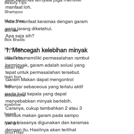
Beauty Tips
manfaat loh.
Shampoo
Mens Hair
Ada 3 manfaat keramas dengan garam 
yang jarang diketahui.
Blonde
Apa saja sih?
Box Braids
Hair Loss
1. Mencegah kelebihan minyak
Jika kita memiliki permasalahan rambut 
Hair Tattoo
berminyak, garam adalah solusi yang 
Silver Hair
tepat untuk permasalahan tersebut.
man bun
Garam Makan dapat mengontrol 
bob
kelenjar sebaceous yang terlalu aktif 
pada kulit kepala yang dapat 
Moustache
menyebabkan minyak berlebih.
eyebrow
Caranya, cukup tambahkan 2 atau 3 
beard
sendok makan garam pada sampo 
yang biasanya digunakan dan keramas 
Nail Art
dengan itu. Hasilnya akan terlihat 
Short Hair