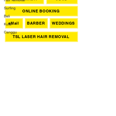
Hair removal
Surfing
ONLINE BOOKING
Bali
eMail
BARBER
WEDDINGS
Kuta
Canggu
TSL LASER HAIR REMOVAL
SIGN UP FOR AWESOME PROMOS!
>
HAIR TREATMENTS
COLOR
BLONDES
KERATIN
NANOPLASTY