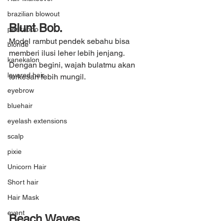
brazilian blowout
Blunt Bob.
peekaboo
Model rambut pendek sebahu bisa 
blonde
memberi ilusi leher lebih jenjang. 
kanekalon
Dengan begini, wajah bulatmu akan 
layered hair
terkesan lebih mungil.
eyebrow
bluehair
eyelash extensions
scalp
pixie
Unicorn Hair
Short hair
Hair Mask
event
Beach Waves.