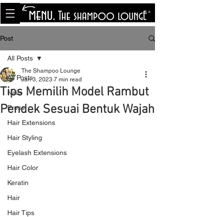
<meta name="p:domain_verify"
content="8cfe0bf166a35f014a18d7a345e30fa0"/>
Post
All Posts
The Shampoo Lounge
All Posts
Jan 3, 2023
7 min read
Tips Memilih Model Rambut
Nails
Pendek Sesuai Bentuk Wajah
Press
Hair Extensions
Hair Styling
Eyelash Extensions
Hair Color
Keratin
Hair
Hair Tips