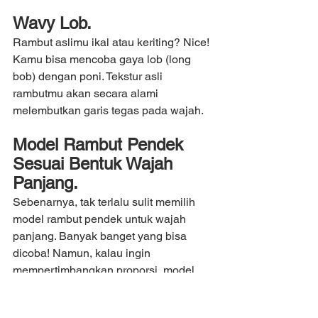
Wavy Lob.
Rambut aslimu ikal atau keriting? Nice! 
Kamu bisa mencoba gaya lob (long 
bob) dengan poni. Tekstur asli 
rambutmu akan secara alami 
melembutkan garis tegas pada wajah.
Model Rambut Pendek 
Sesuai Bentuk Wajah 
Panjang.
Sebenarnya, tak terlalu sulit memilih 
model rambut pendek untuk wajah 
panjang. Banyak banget yang bisa 
dicoba! Namun, kalau ingin 
mempertimbangkan proporsi, model 
rambut sesuai bentuk wajah ini adalah 
yang dapat menyeimbangkan panjang 