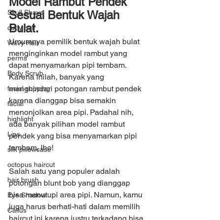
Model Rambut Pendek 
Skull Shave
Sesuai Bentuk Wajah 
Bulat.
curly hair
Umumnya pemilik bentuk wajah bulat 
Wavy Hair
menginginkan model rambut yang 
perms
dapat menyamarkan pipi tembam. 
Body Scrub
Karena inilah, banyak yang 
menghindari potongan rambut pendek 
facial cupping
karena dianggap bisa semakin 
facial
menonjolkan area pipi. Padahal nih, 
highlight
ada banyak pilihan model rambut 
Lips
pendek yang bisa menyamarkan pipi 
tembam, lho!
silk pillowcase
octopus haircut
Salah satu yang populer adalah 
hair brush
potongan blunt bob yang dianggap 
bisa menutupi area pipi. Namun, kamu 
Eye Shadow
juga harus berhati-hati dalam memilih 
Callus
haircut ini karena justru terkadang bisa 