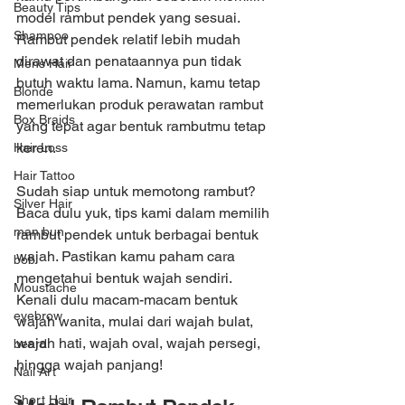
Beauty Tips
model rambut pendek yang sesuai. 
Shampoo
Rambut pendek relatif lebih mudah 
dirawat dan penataannya pun tidak 
Mens Hair
butuh waktu lama. Namun, kamu tetap 
Blonde
memerlukan produk perawatan rambut 
Box Braids
yang tepat agar bentuk rambutmu tetap 
keren.
Hair Loss
Hair Tattoo
Sudah siap untuk memotong rambut? 
Silver Hair
Baca dulu yuk, tips kami dalam memilih 
man bun
rambut pendek untuk berbagai bentuk 
wajah. Pastikan kamu paham cara 
bob
mengetahui bentuk wajah sendiri. 
Moustache
Kenali dulu macam-macam bentuk 
eyebrow
wajah wanita, mulai dari wajah bulat, 
wajah hati, wajah oval, wajah persegi, 
beard
hingga wajah panjang!
Nail Art
Short Hair