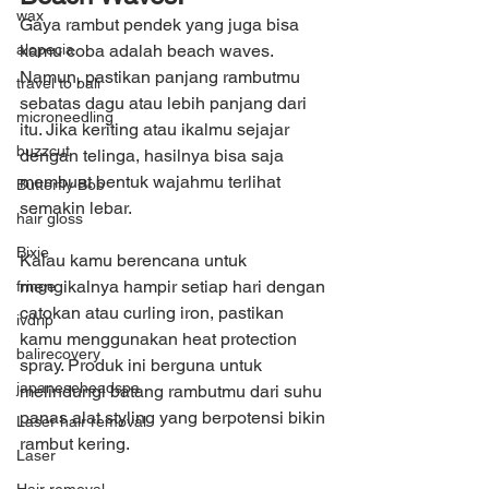
wax
Gaya rambut pendek yang juga bisa 
alopecia
kamu coba adalah beach waves. 
Namun, pastikan panjang rambutmu 
travel to bali
sebatas dagu atau lebih panjang dari 
microneedling
itu. Jika keriting atau ikalmu sejajar 
buzzcut
dengan telinga, hasilnya bisa saja 
membuat bentuk wajahmu terlihat 
Butterfly Bob
semakin lebar.
hair gloss
Bixie
Kalau kamu berencana untuk 
mengikalnya hampir setiap hari dengan 
fringe
catokan atau curling iron, pastikan 
ivdrip
kamu menggunakan heat protection 
balirecovery
spray. Produk ini berguna untuk 
japaneseheadspa
melindungi batang rambutmu dari suhu 
panas alat styling yang berpotensi bikin 
Laser hair removal
rambut kering.
Laser