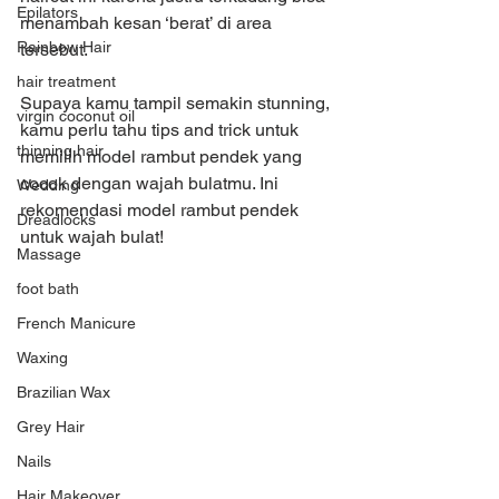
Epilators
menambah kesan ‘berat’ di area 
Rainbow Hair
tersebut.
hair treatment
Supaya kamu tampil semakin stunning, 
virgin coconut oil
kamu perlu tahu tips and trick untuk 
thinning hair
memilih model rambut pendek yang 
cocok dengan wajah bulatmu. Ini 
Wedding
rekomendasi model rambut pendek 
Dreadlocks
untuk wajah bulat!
Massage
foot bath
French Manicure
Waxing
Brazilian Wax
Grey Hair
Nails
Hair Makeover