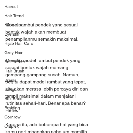
Haircut
Hair Trend
Model rambut pendek yang sesuai 
Make-up
bentuk wajah akan membuat 
Eyelash
penampilanmu semakin maksimal.
Hijab Hair Care
Grey Hair
Memilih model rambut pendek yang 
Bali Barber
sesuai bentuk wajah memang 
Hair Brush
gampang-gampang susah. Namun, 
Braids
begitu dapat model rambut yang tepat, 
kita akan merasa lebih percaya diri dan 
Bangs
tampil maksimal dalam menjalani 
Box Braid
rutinitas sehari-hari. Benar apa benar? 
Braiding
Hehe.
Cornrow
Karena itu, ada beberapa hal yang bisa 
Olaplex
kamu pertimbangkan sebelum memilih 