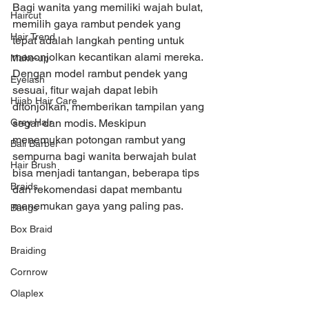
Bagi wanita yang memiliki wajah bulat, 
Haircut
memilih gaya rambut pendek yang 
Hair Trend
tepat adalah langkah penting untuk 
menonjolkan kecantikan alami mereka. 
Make-up
Dengan model rambut pendek yang 
Eyelash
sesuai, fitur wajah dapat lebih 
Hijab Hair Care
ditonjolkan, memberikan tampilan yang 
Grey Hair
segar dan modis. Meskipun 
menemukan potongan rambut yang 
Bali Barber
sempurna bagi wanita berwajah bulat 
Hair Brush
bisa menjadi tantangan, beberapa tips 
Braids
dan rekomendasi dapat membantu 
menemukan gaya yang paling pas.
Bangs
Box Braid
Braiding
Cornrow
Olaplex