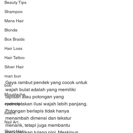
Beauty Tips
Shampoo
Mens Hair
Blonde
Box Braids
Hair Loss
Hair Tattoo
Silver Hair
man bun
Gaya rambut pendek yang cocok untuk 
bob
wajah bulat adalah yang memiliki 
Moustache
lapisan atau potongan yang 
menciptakan ilusi wajah lebih panjang. 
eyebrow
Potongan berlapis tidak hanya 
beard
menambah dimensi dan tekstur 
Nail Art
menarik, tetapi juga membantu 
Short Hair
menonjolkan tulang pipi. Meskipun 