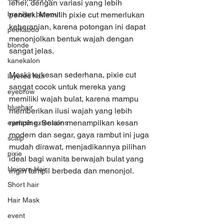
leher, dengan variasi yang lebih 
brazilian blowout
pendek. Memilih pixie cut memerlukan 
keberanian, karena potongan ini dapat 
peekaboo
menonjolkan bentuk wajah dengan 
blonde
sangat jelas.
kanekalon
Meski terkesan sederhana, pixie cut 
layered hair
sangat cocok untuk mereka yang 
eyebrow
memiliki wajah bulat, karena mampu 
bluehair
memberikan ilusi wajah yang lebih 
ramping. Selain menampilkan kesan 
eyelash extensions
modern dan segar, gaya rambut ini juga 
scalp
mudah dirawat, menjadikannya pilihan 
pixie
ideal bagi wanita berwajah bulat yang 
Unicorn Hair
ingin tampil berbeda dan menonjol.
Short hair
Hair Mask
event