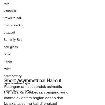
wax
alopecia
travel to bali
microneedling
buzzcut
Butterfly Bob
hair gloss
Bixie
fringe
ivdrip
balirecovery
Short Asymmetrical Haircut
japaneseheadspa
Potongan rambut pendek asimetris 
Laser hair removal
menawarkan perbedaan panjang yang 
mencolok antara bagian depan dan 
Laser
belakang, sering kali dilengkapi 