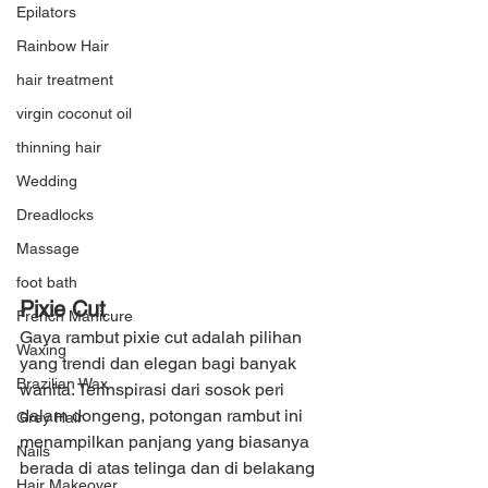
Epilators
Rainbow Hair
hair treatment
virgin coconut oil
thinning hair
Wedding
Dreadlocks
Massage
foot bath
Pixie Cut
French Manicure
Gaya rambut pixie cut adalah pilihan 
Waxing
yang trendi dan elegan bagi banyak 
Brazilian Wax
wanita. Terinspirasi dari sosok peri 
dalam dongeng, potongan rambut ini 
Grey Hair
menampilkan panjang yang biasanya 
Nails
berada di atas telinga dan di belakang 
Hair Makeover