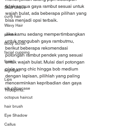
tidak semua gaya rambut sesuai untuk 
Skull Shave
wajah bulat, ada beberapa pilihan yang 
curly hair
bisa menjadi opsi terbaik.
Wavy Hair
Jika kamu sedang mempertimbangkan 
perms
untuk mengubah gaya rambutmu, 
Body Scrub
berikut beberapa rekomendasi 
facial cupping
potongan rambut pendek yang sesuai 
facial
untuk wajah bulat. Mulai dari potongan 
pixie yang chic hingga bob medium 
highlight
dengan lapisan, pilihlah yang paling 
Lips
mencerminkan kepribadian dan gaya 
silk pillowcase
hidupmu.
octopus haircut
hair brush
Eye Shadow
Callus