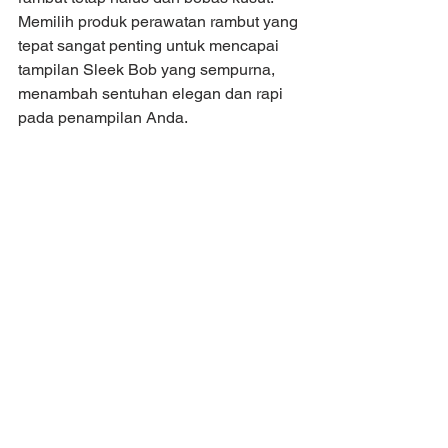
Memilih produk perawatan rambut yang 
tepat sangat penting untuk mencapai 
tampilan Sleek Bob yang sempurna, 
menambah sentuhan elegan dan rapi 
pada penampilan Anda.
Artikel dan foto diambil dari Fimela
Artikel ditulis oleh Abhista
theshampoolounge
haircut
bob
bobcut
Haircut
bob
See All
Recent Posts