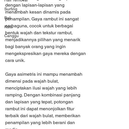
Hair removal
dengan lapisan-lapisan yang 
Surfing
menambah kesan dinamis pada 
Bali
penampilan. Gaya rambut ini sangat 
serbaguna, cocok untuk berbagai 
Kuta
bentuk wajah dan tekstur rambut, 
Canggu
menjadikannya pilihan yang menarik 
bagi banyak orang yang ingin 
mengekspresikan gaya mereka dengan 
cara unik.
Gaya asimetris ini mampu menambah 
dimensi pada wajah bulat, 
menciptakan ilusi wajah yang lebih 
ramping. Dengan kombinasi panjang 
dan lapisan yang tepat, potongan 
rambut ini dapat menonjolkan fitur 
terbaik dari wajah bulat, memberikan 
penampilan yang lebih berani dan 