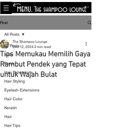
<meta name="p:domain_verify"
content="8cfe0bf166a35f014a18d7a345e30fa0"/>
Post
All Posts
The Shampoo Lounge
All Posts
Dec 12, 2024
3 min read
Tips Memukau Memilih Gaya
Nails
Rambut Pendek yang Tepat
Press
Hair Extensions
untuk Wajah Bulat
Hair Styling
Eyelash Extensions
Hair Color
Keratin
Hair
Hair Tips